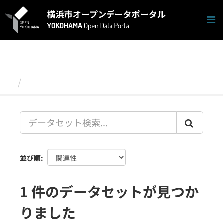
ス
キ
ッ
プ
し
て
内
容
データセット
へ
並び順
1 件のデータセットが見つか
りました