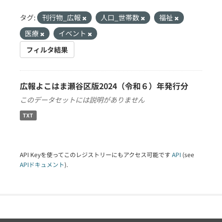
タグ:
刊行物_広報
人口_世帯数
福祉
医療
イベント
フィルタ結果
広報よこはま瀬谷区版2024（令和６）年発行分
このデータセットには説明がありません
TXT
API Keyを使ってこのレジストリーにもアクセス可能です
API
(see
APIドキュメント
).