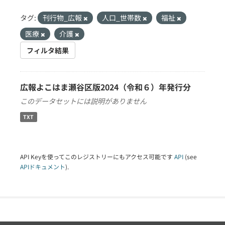
タグ:
刊行物_広報
人口_世帯数
福祉
医療
介護
フィルタ結果
広報よこはま瀬谷区版2024（令和６）年発行分
このデータセットには説明がありません
TXT
API Keyを使ってこのレジストリーにもアクセス可能です
API
(see
APIドキュメント
).