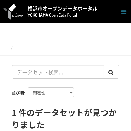
ス
キ
ッ
プ
し
て
内
容
データセット
へ
並び順
1 件のデータセットが見つか
りました