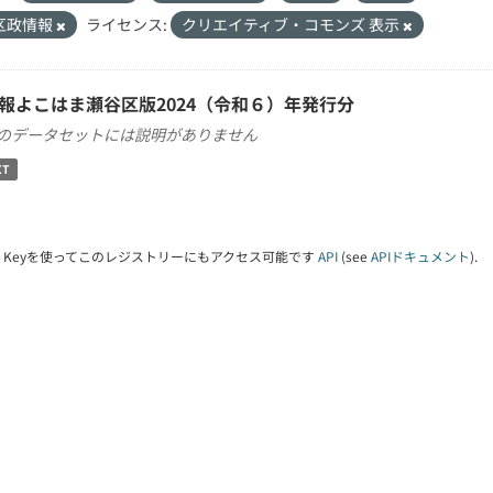
区政情報
ライセンス:
クリエイティブ・コモンズ 表示
報よこはま瀬谷区版2024（令和６）年発行分
のデータセットには説明がありません
XT
PI Keyを使ってこのレジストリーにもアクセス可能です
API
(see
APIドキュメント
).