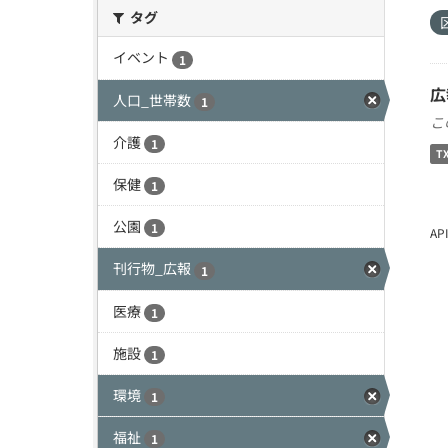
タグ
イベント
1
広
人口_世帯数
1
こ
介護
1
T
保健
1
公園
1
A
刊行物_広報
1
医療
1
施設
1
環境
1
福祉
1