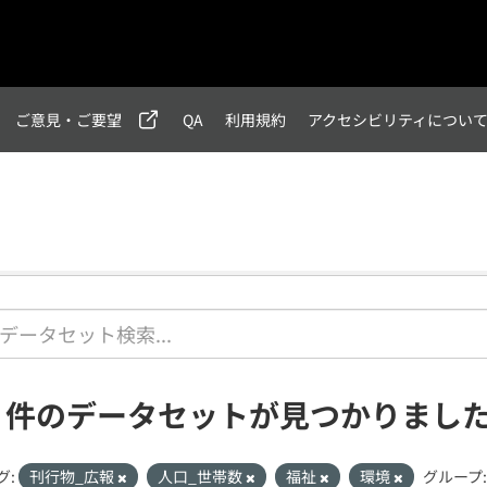
ご意見・ご要望
QA
利用規約
アクセシビリティについ
1 件のデータセットが見つかりまし
グ:
刊行物_広報
人口_世帯数
福祉
環境
グループ: