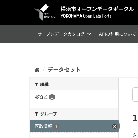
ス
キ
ッ
プ
し
て
オープンデータカタログ
APIの利用について
内
容
へ
データセット
組織
瀬谷区
1
グループ
区政情報
1
タ