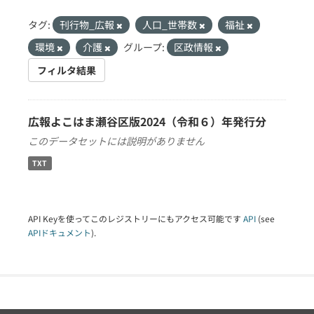
タグ:
刊行物_広報
人口_世帯数
福祉
環境
介護
グループ:
区政情報
フィルタ結果
広報よこはま瀬谷区版2024（令和６）年発行分
このデータセットには説明がありません
TXT
API Keyを使ってこのレジストリーにもアクセス可能です
API
(see
APIドキュメント
).