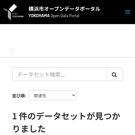
ス
キ
ッ
プ
し
て
内
容
データセット
へ
並び順
1 件のデータセットが見つか
りました