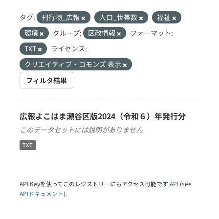
タグ:
刊行物_広報
人口_世帯数
福祉
環境
グループ:
区政情報
フォーマット:
TXT
ライセンス:
クリエイティブ・コモンズ 表示
フィルタ結果
広報よこはま瀬谷区版2024（令和６）年発行分
このデータセットには説明がありません
TXT
API Keyを使ってこのレジストリーにもアクセス可能です
API
(see
APIドキュメント
).