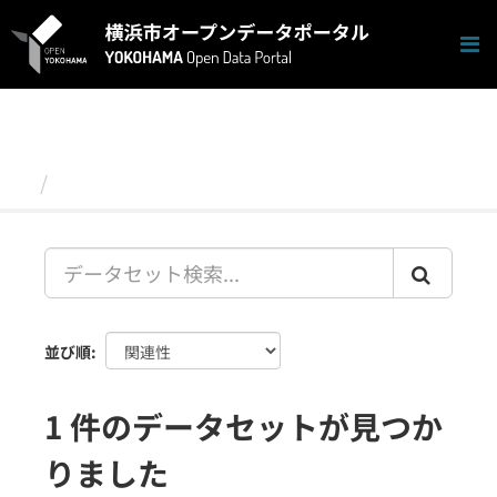
ス
キ
ッ
プ
し
て
内
容
データセット
へ
並び順
1 件のデータセットが見つか
りました