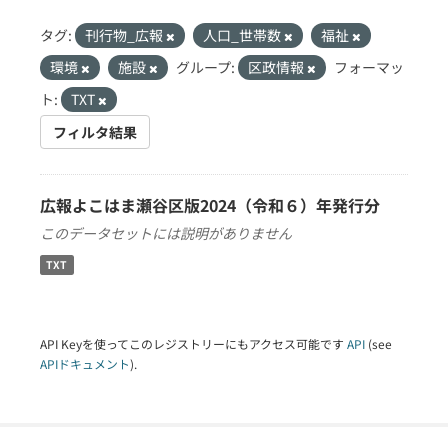
タグ:
刊行物_広報
人口_世帯数
福祉
環境
施設
グループ:
区政情報
フォーマッ
ト:
TXT
フィルタ結果
広報よこはま瀬谷区版2024（令和６）年発行分
このデータセットには説明がありません
TXT
API Keyを使ってこのレジストリーにもアクセス可能です
API
(see
APIドキュメント
).