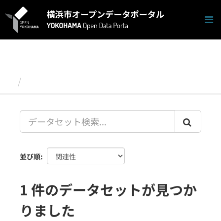
ス
キ
ッ
プ
し
て
内
容
データセット
へ
並び順
1 件のデータセットが見つか
りました