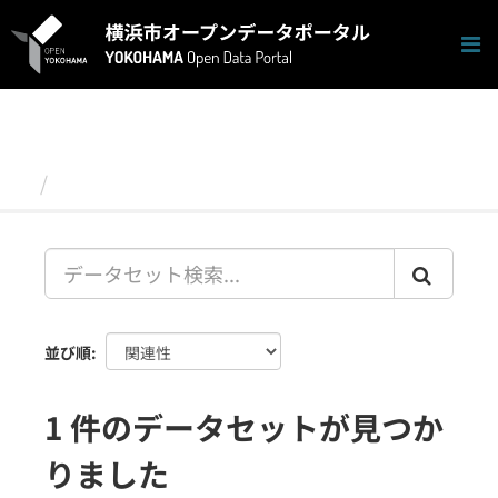
ス
キ
ッ
プ
し
て
内
容
データセット
へ
並び順
1 件のデータセットが見つか
りました