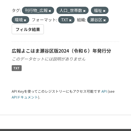
タグ:
刊行物_広報
人口_世帯数
福祉
環境
フォーマット:
TXT
組織:
瀬谷区
フィルタ結果
広報よこはま瀬谷区版2024（令和６）年発行分
このデータセットには説明がありません
TXT
API Keyを使ってこのレジストリーにもアクセス可能です
API
(see
APIドキュメント
).