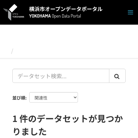
ス
キ
ッ
プ
し
て
内
容
データセット
へ
並び順
1 件のデータセットが見つか
りました