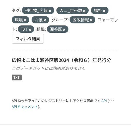
タグ:
刊行物_広報
人口_世帯数
福祉
環境
介護
グループ:
区政情報
フォーマッ
ト:
TXT
組織:
瀬谷区
フィルタ結果
広報よこはま瀬谷区版2024（令和６）年発行分
このデータセットには説明がありません
TXT
API Keyを使ってこのレジストリーにもアクセス可能です
API
(see
APIドキュメント
).