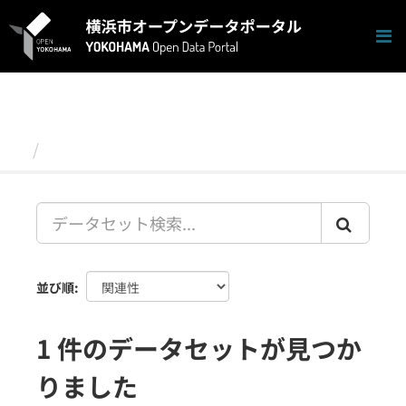
ス
キ
ッ
プ
し
て
内
容
データセット
へ
並び順
1 件のデータセットが見つか
りました