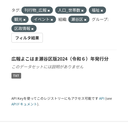
タグ:
刊行物_広報
人口_世帯数
福祉
観光
イベント
組織:
瀬谷区
グループ:
区政情報
フィルタ結果
広報よこはま瀬谷区版2024（令和６）年発行分
このデータセットには説明がありません
TXT
API Keyを使ってこのレジストリーにもアクセス可能です
API
(see
APIドキュメント
).