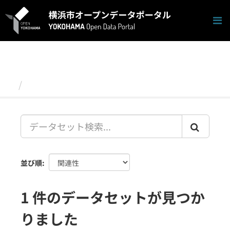
ス
キ
ッ
プ
し
て
内
容
データセット
へ
並び順
1 件のデータセットが見つか
りました