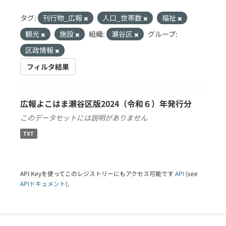
タグ:
刊行物_広報
人口_世帯数
福祉
観光
施設
組織:
瀬谷区
グループ:
区政情報
フィルタ結果
広報よこはま瀬谷区版2024（令和６）年発行分
このデータセットには説明がありません
TXT
API Keyを使ってこのレジストリーにもアクセス可能です
API
(see
APIドキュメント
).