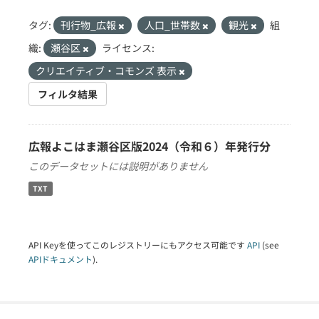
タグ:
刊行物_広報
人口_世帯数
観光
組
織:
瀬谷区
ライセンス:
クリエイティブ・コモンズ 表示
フィルタ結果
広報よこはま瀬谷区版2024（令和６）年発行分
このデータセットには説明がありません
TXT
API Keyを使ってこのレジストリーにもアクセス可能です
API
(see
APIドキュメント
).