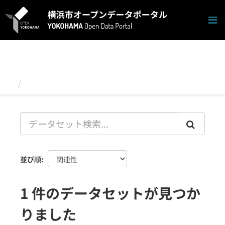
ス
キ
ッ
プ
し
て
内
容
データセット
へ
並び順
1 件のデータセットが見つか
りました