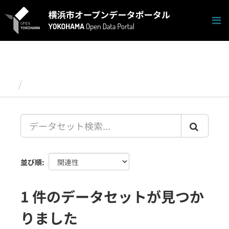
ス
キ
ッ
プ
し
て
内
容
データセット
へ
並び順
1 件のデータセットが見つか
りました