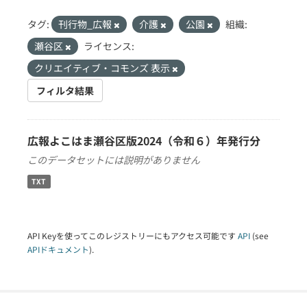
タグ:
刊行物_広報
介護
公園
組織:
瀬谷区
ライセンス:
クリエイティブ・コモンズ 表示
フィルタ結果
広報よこはま瀬谷区版2024（令和６）年発行分
このデータセットには説明がありません
TXT
API Keyを使ってこのレジストリーにもアクセス可能です
API
(see
APIドキュメント
).