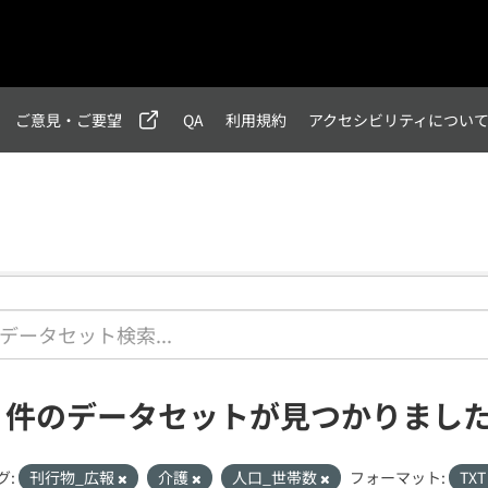
ご意見・ご要望
QA
利用規約
アクセシビリティについ
2 件のデータセットが見つかりまし
グ:
刊行物_広報
介護
人口_世帯数
フォーマット:
TX