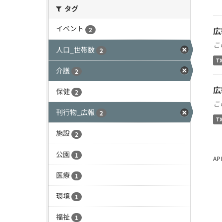
タグ
イベント
広
2
こ
人口_世帯数
2
T
介護
2
広
保健
2
こ
刊行物_広報
2
T
施設
2
公園
1
A
医療
1
環境
1
福祉
1