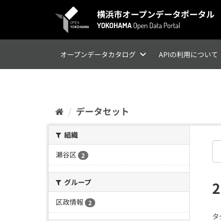
ス
キ
ッ
プ
し
て
オープンデータカタログ
APIの利用について
内
容
へ
データセット
組織
瀬谷区
2
グループ
区政情報
2
タ