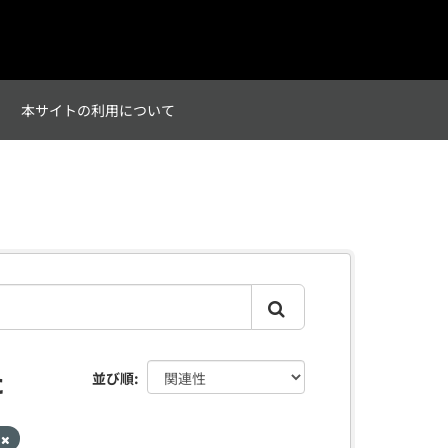
て
本サイトの利用について
た
並び順
T