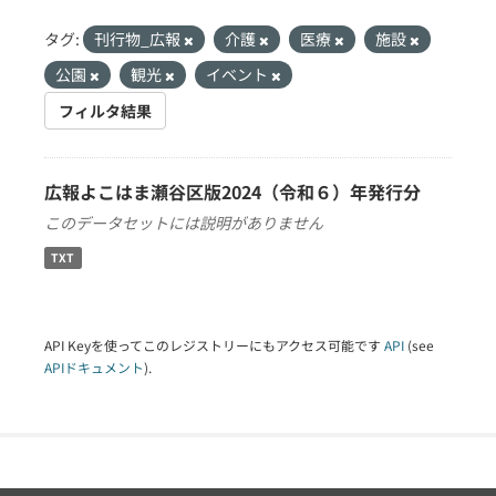
タグ:
刊行物_広報
介護
医療
施設
公園
観光
イベント
フィルタ結果
広報よこはま瀬谷区版2024（令和６）年発行分
このデータセットには説明がありません
TXT
API Keyを使ってこのレジストリーにもアクセス可能です
API
(see
APIドキュメント
).