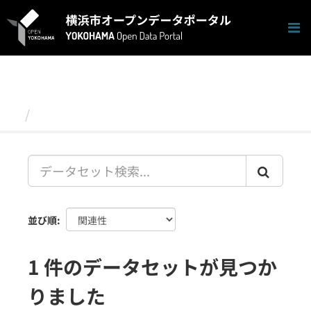
ス
キ
ッ
プ
し
て
内
容
データセット
へ
並び順
1 件のデータセットが見つか
りました