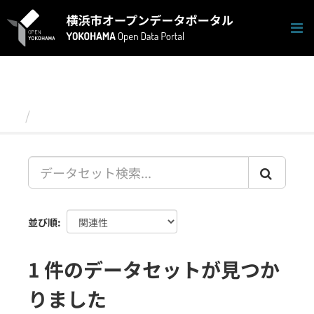
ス
キ
ッ
プ
し
て
内
容
データセット
へ
並び順
1 件のデータセットが見つか
りました