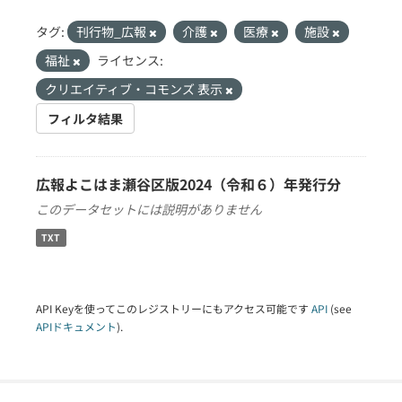
タグ:
刊行物_広報
介護
医療
施設
福祉
ライセンス:
クリエイティブ・コモンズ 表示
フィルタ結果
広報よこはま瀬谷区版2024（令和６）年発行分
このデータセットには説明がありません
TXT
API Keyを使ってこのレジストリーにもアクセス可能です
API
(see
APIドキュメント
).