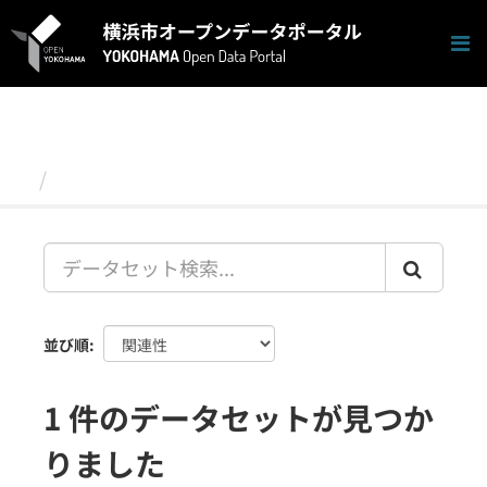
ス
キ
ッ
プ
し
て
内
容
データセット
へ
並び順
1 件のデータセットが見つか
りました