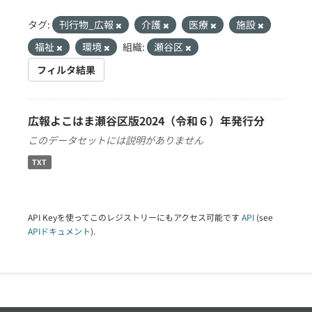
タグ:
刊行物_広報
介護
医療
施設
福祉
環境
組織:
瀬谷区
フィルタ結果
広報よこはま瀬谷区版2024（令和６）年発行分
このデータセットには説明がありません
TXT
API Keyを使ってこのレジストリーにもアクセス可能です
API
(see
APIドキュメント
).