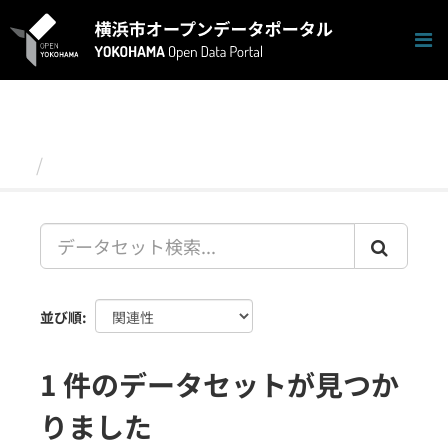
ス
キ
ッ
プ
し
て
内
容
データセット
へ
並び順
1 件のデータセットが見つか
りました