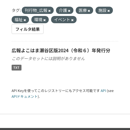
タグ:
刊行物_広報
介護
医療
施設
福祉
環境
イベント
フィルタ結果
広報よこはま瀬谷区版2024（令和６）年発行分
このデータセットには説明がありません
TXT
API Keyを使ってこのレジストリーにもアクセス可能です
API
(see
APIドキュメント
).