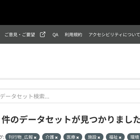
ご意見・ご要望
QA
利用規約
アクセシビリティについ
1 件のデータセットが見つかりまし
グ:
刊行物_広報
介護
医療
施設
福祉
環境