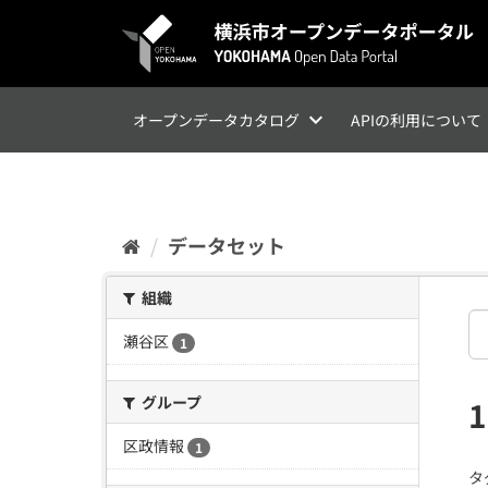
ス
キ
ッ
プ
し
て
オープンデータカタログ
APIの利用について
内
容
へ
データセット
組織
瀬谷区
1
グループ
区政情報
1
タ