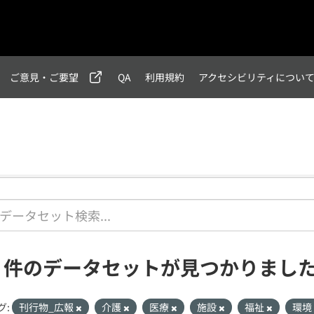
ご意見・ご要望
QA
利用規約
アクセシビリティについ
1 件のデータセットが見つかりまし
グ:
刊行物_広報
介護
医療
施設
福祉
環境