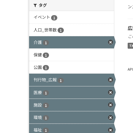
タグ
ン
イベント
1
広
人口_世帯数
1
こ
介護
1
T
保健
1
公園
1
A
刊行物_広報
1
医療
1
施設
1
環境
1
福祉
1