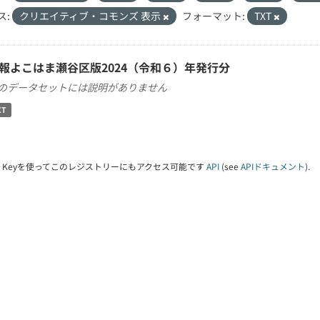
ス:
クリエイティブ・コモンズ 表示
フォーマット:
TXT
報よこはま瀬谷区版2024（令和６）年発行分
のデータセットには説明がありません
XT
PI Keyを使ってこのレジストリーにもアクセス可能です
API
(see
APIドキュメント
).