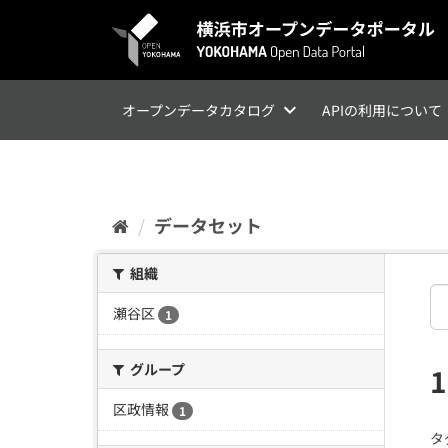
ス
キ
ッ
プ
し
て
オープンデータカタログ
APIの利用について
内
容
へ
データセット
組織
瀬谷区
1
グループ
区政情報
1
タ