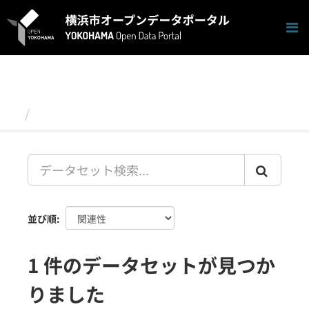
ス
キ
ッ
プ
し
て
内
容
データセット
へ
並び順
1 件のデータセットが見つか
りました