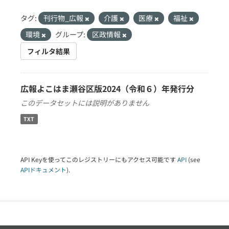
タグ:
刊行物_広報
介護
医療
福祉
環境
グループ:
区政情報
フィルタ結果
広報よこはま瀬谷区版2024（令和６）年発行分
このデータセットには説明がありません
TXT
API Keyを使ってこのレジストリーにもアクセス可能です
API
(see
APIドキュメント
).