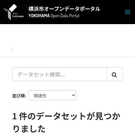
ス
キ
ッ
プ
し
て
内
容
データセット
へ
並び順
1 件のデータセットが見つか
りました