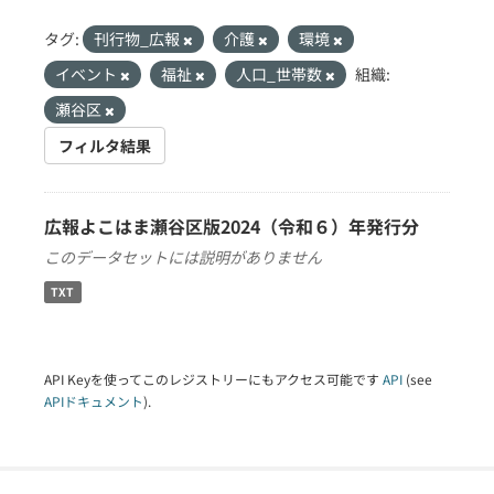
タグ:
刊行物_広報
介護
環境
イベント
福祉
人口_世帯数
組織:
瀬谷区
フィルタ結果
広報よこはま瀬谷区版2024（令和６）年発行分
このデータセットには説明がありません
TXT
API Keyを使ってこのレジストリーにもアクセス可能です
API
(see
APIドキュメント
).