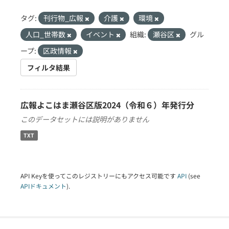
タグ:
刊行物_広報
介護
環境
人口_世帯数
イベント
組織:
瀬谷区
グル
ープ:
区政情報
フィルタ結果
広報よこはま瀬谷区版2024（令和６）年発行分
このデータセットには説明がありません
TXT
API Keyを使ってこのレジストリーにもアクセス可能です
API
(see
APIドキュメント
).