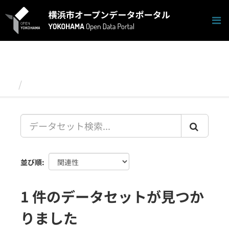
ス
キ
ッ
プ
し
て
内
容
データセット
へ
並び順
1 件のデータセットが見つか
りました