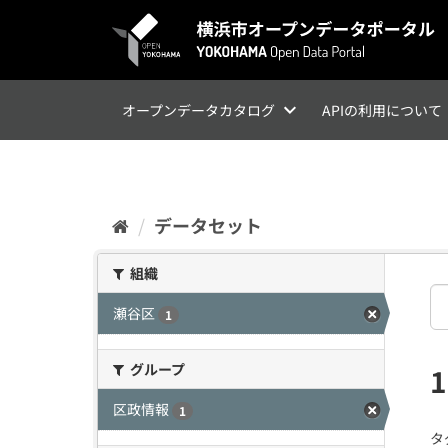
ス
キ
ッ
プ
し
て
オープンデータカタログ
APIの利用について
内
容
へ
データセット
組織
瀬谷区
1
グループ
区政情報
1
タ