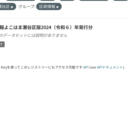
瀬谷区
グループ:
区政情報
報よこはま瀬谷区版2024（令和６）年発行分
のデータセットには説明がありません
XT
PI Keyを使ってこのレジストリーにもアクセス可能です
API
(see
APIドキュメント
).