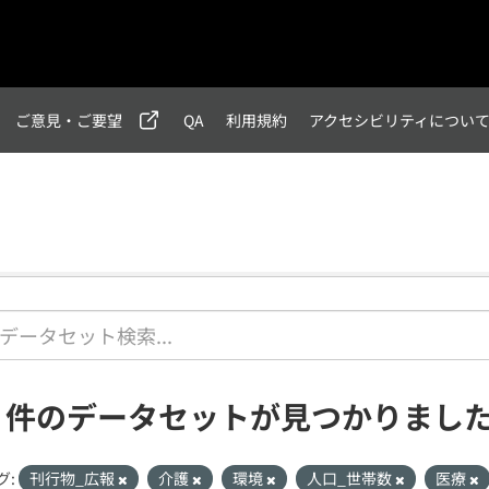
ご意見・ご要望
QA
利用規約
アクセシビリティについ
1 件のデータセットが見つかりまし
グ:
刊行物_広報
介護
環境
人口_世帯数
医療