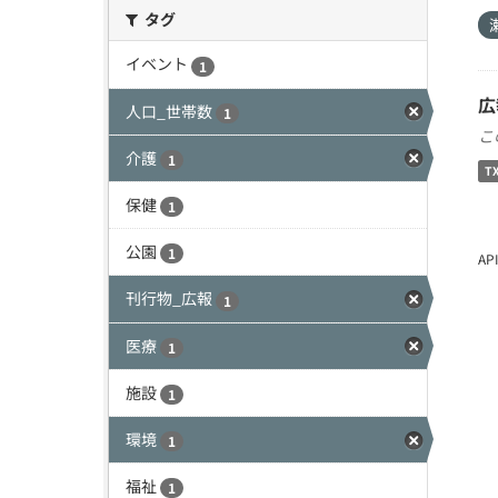
タグ
イベント
1
広
人口_世帯数
1
こ
介護
1
T
保健
1
公園
1
A
刊行物_広報
1
医療
1
施設
1
環境
1
福祉
1