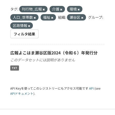
タグ:
刊行物_広報
介護
環境
人口_世帯数
福祉
組織:
瀬谷区
グループ:
区政情報
フィルタ結果
広報よこはま瀬谷区版2024（令和６）年発行分
このデータセットには説明がありません
TXT
API Keyを使ってこのレジストリーにもアクセス可能です
API
(see
APIドキュメント
).