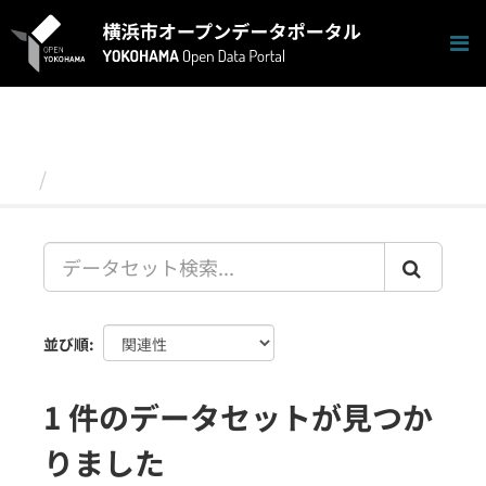
ス
キ
ッ
プ
し
て
内
容
データセット
へ
並び順
1 件のデータセットが見つか
りました