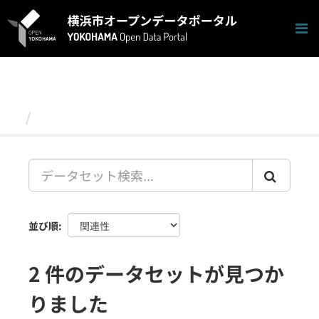
ス
キ
ッ
プ
し
て
内
容
データセット
へ
並び順
2 件のデータセットが見つか
りました