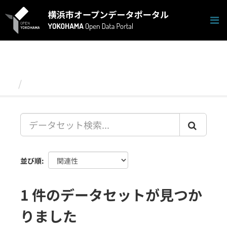
ス
キ
ッ
プ
し
て
内
容
データセット
へ
並び順
1 件のデータセットが見つか
りました