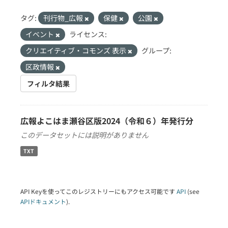
タグ:
刊行物_広報
保健
公園
イベント
ライセンス:
クリエイティブ・コモンズ 表示
グループ:
区政情報
フィルタ結果
広報よこはま瀬谷区版2024（令和６）年発行分
このデータセットには説明がありません
TXT
API Keyを使ってこのレジストリーにもアクセス可能です
API
(see
APIドキュメント
).