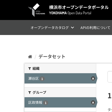
ス
キ
ッ
プ
し
て
オープンデータカタログ
APIの利用について
内
容
へ
データセット
組織
瀬谷区
1
グループ
区政情報
1
タ