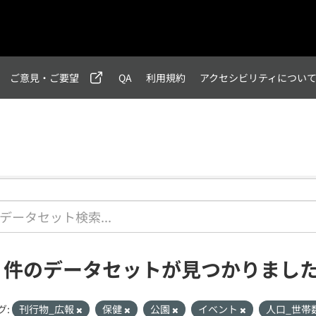
ご意見・ご要望
QA
利用規約
アクセシビリティについ
1 件のデータセットが見つかりまし
グ:
刊行物_広報
保健
公園
イベント
人口_世帯