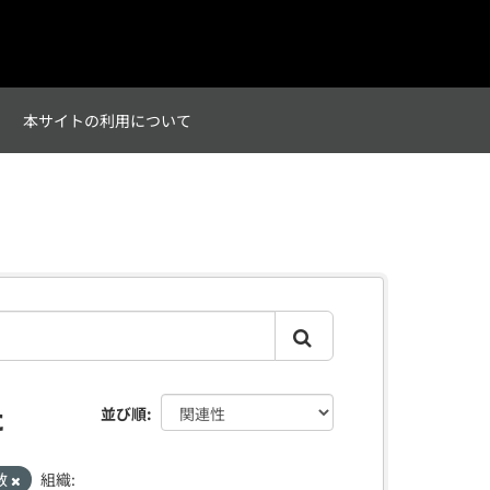
て
本サイトの利用について
た
並び順
数
組織: