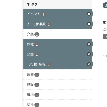
タグ
イベント
1
広
人口_世帯数
1
こ
介護
1
T
保健
1
公園
1
A
刊行物_広報
1
医療
1
施設
1
環境
1
福祉
1