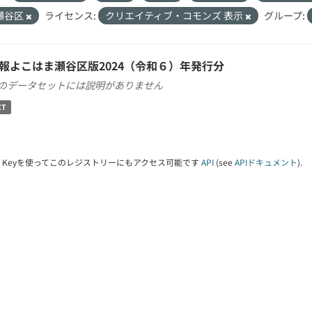
瀬谷区
ライセンス:
クリエイティブ・コモンズ 表示
グループ:
報よこはま瀬谷区版2024（令和６）年発行分
のデータセットには説明がありません
XT
PI Keyを使ってこのレジストリーにもアクセス可能です
API
(see
APIドキュメント
).