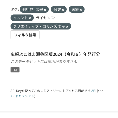
タグ:
刊行物_広報
保健
医療
イベント
ライセンス:
クリエイティブ・コモンズ 表示
フィルタ結果
広報よこはま瀬谷区版2024（令和６）年発行分
このデータセットには説明がありません
TXT
API Keyを使ってこのレジストリーにもアクセス可能です
API
(see
APIドキュメント
).