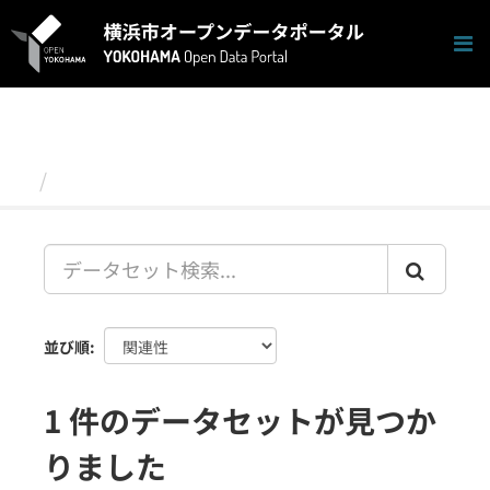
ス
キ
ッ
プ
し
て
内
容
データセット
へ
並び順
1 件のデータセットが見つか
りました