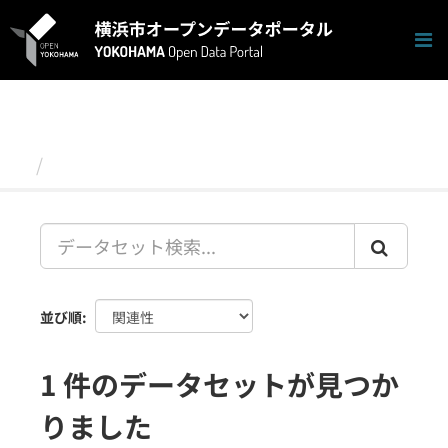
ス
キ
ッ
プ
し
て
内
容
データセット
へ
並び順
1 件のデータセットが見つか
りました