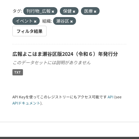
タグ:
刊行物_広報
保健
医療
イベント
組織:
瀬谷区
フィルタ結果
広報よこはま瀬谷区版2024（令和６）年発行分
このデータセットには説明がありません
TXT
API Keyを使ってこのレジストリーにもアクセス可能です
API
(see
APIドキュメント
).