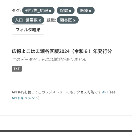
タグ:
刊行物_広報
保健
医療
人口_世帯数
組織:
瀬谷区
フィルタ結果
広報よこはま瀬谷区版2024（令和６）年発行分
このデータセットには説明がありません
TXT
API Keyを使ってこのレジストリーにもアクセス可能です
API
(see
APIドキュメント
).