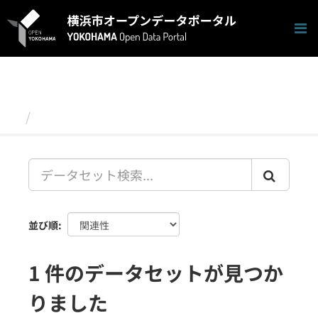
ス
キ
ッ
プ
し
て
内
容
データセット
へ
並び順
1 件のデータセットが見つか
りました