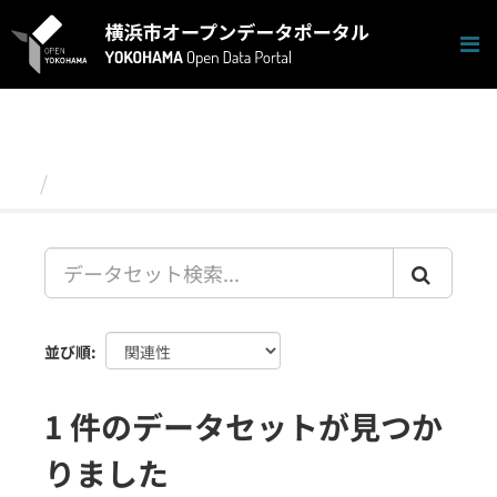
ス
キ
ッ
プ
し
て
内
容
データセット
へ
並び順
1 件のデータセットが見つか
りました