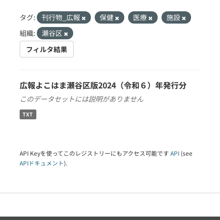
タグ:
刊行物_広報
保健
医療
施設
組織:
瀬谷区
フィルタ結果
広報よこはま瀬谷区版2024（令和６）年発行分
このデータセットには説明がありません
TXT
API Keyを使ってこのレジストリーにもアクセス可能です
API
(see
APIドキュメント
).