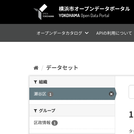
ス
キ
ッ
プ
し
て
オープンデータカタログ
APIの利用について
内
容
へ
データセット
組織
瀬谷区
1
グループ
区政情報
1
タ