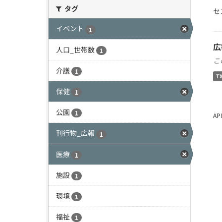
タグ
セ
イベント
1
広
人口_世帯数
1
こ
介護
1
T
保健
1
公園
1
A
刊行物_広報
1
医療
1
施設
1
環境
1
福祉
1