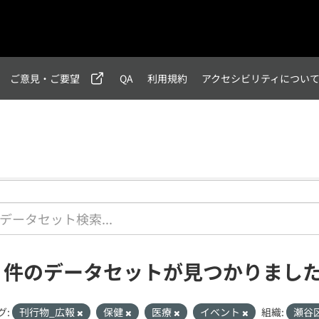
ご意見・ご要望
QA
利用規約
アクセシビリティについ
1 件のデータセットが見つかりまし
グ:
刊行物_広報
保健
医療
イベント
組織:
瀬谷