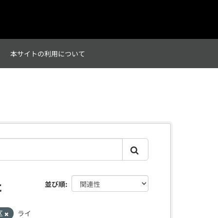
て
本サイトの利用について
た
並び順
区
ライ