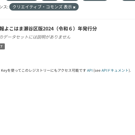
ンス:
クリエイティブ・コモンズ 表示
報よこはま瀬谷区版2024（令和６）年発行分
のデータセットには説明がありません
XT
PI Keyを使ってこのレジストリーにもアクセス可能です
API
(see
APIドキュメント
).