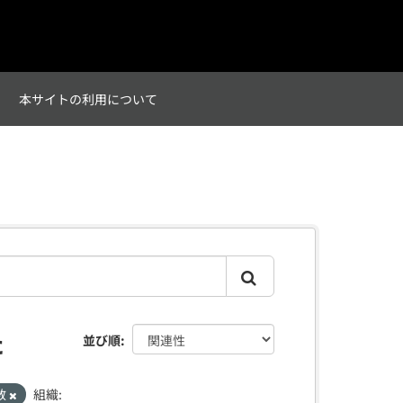
て
本サイトの利用について
た
並び順
数
組織: