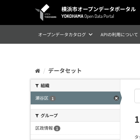
ス
キ
ッ
プ
し
て
オープンデータカタログ
APIの利用について
内
容
へ
データセット
組織
瀬谷区
1
グループ
区政情報
1
タ