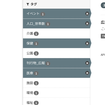
タグ
イベント
1
広
人口_世帯数
1
こ
介護
1
T
保健
1
公園
1
A
刊行物_広報
1
医療
1
施設
1
環境
1
福祉
1