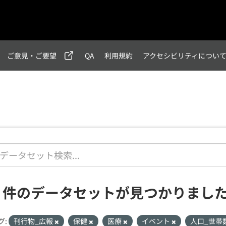
ご意見・ご要望
QA
利用規約
アクセシビリティについ
1 件のデータセットが見つかりまし
グ:
刊行物_広報
保健
医療
イベント
人口_世帯