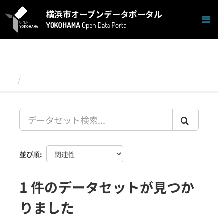
ス
キ
ッ
プ
し
て
内
容
データセット
へ
並び順
1 件のデータセットが見つか
りました