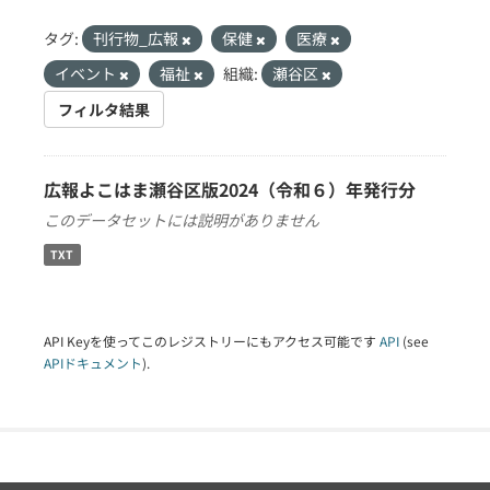
タグ:
刊行物_広報
保健
医療
イベント
福祉
組織:
瀬谷区
フィルタ結果
広報よこはま瀬谷区版2024（令和６）年発行分
このデータセットには説明がありません
TXT
API Keyを使ってこのレジストリーにもアクセス可能です
API
(see
APIドキュメント
).