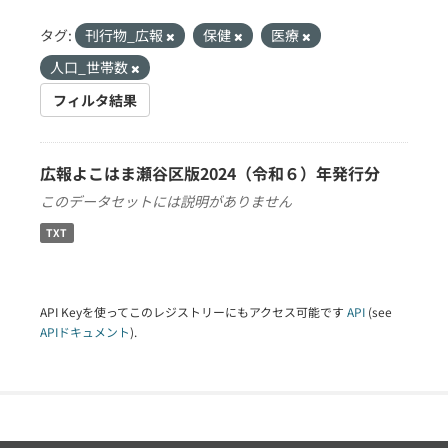
タグ:
刊行物_広報
保健
医療
人口_世帯数
フィルタ結果
広報よこはま瀬谷区版2024（令和６）年発行分
このデータセットには説明がありません
TXT
API Keyを使ってこのレジストリーにもアクセス可能です
API
(see
APIドキュメント
).