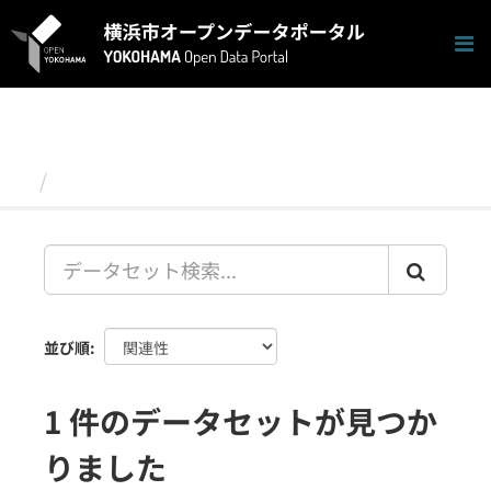
ス
キ
ッ
プ
し
て
内
容
データセット
へ
並び順
1 件のデータセットが見つか
りました