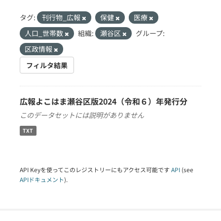
タグ:
刊行物_広報
保健
医療
人口_世帯数
組織:
瀬谷区
グループ:
区政情報
フィルタ結果
広報よこはま瀬谷区版2024（令和６）年発行分
このデータセットには説明がありません
TXT
API Keyを使ってこのレジストリーにもアクセス可能です
API
(see
APIドキュメント
).