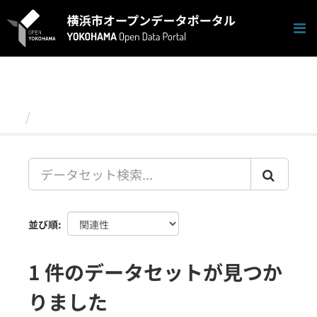
ス
キ
ッ
プ
し
て
内
容
データセット
へ
並び順
1 件のデータセットが見つか
りました