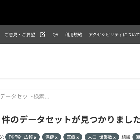
ご意見・ご要望
QA
利用規約
アクセシビリティについ
1 件のデータセットが見つかりまし
グ:
刊行物_広報
保健
医療
人口_世帯数
組織: