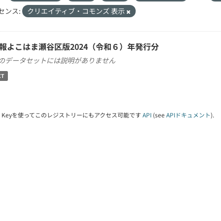
センス:
クリエイティブ・コモンズ 表示
報よこはま瀬谷区版2024（令和６）年発行分
のデータセットには説明がありません
XT
PI Keyを使ってこのレジストリーにもアクセス可能です
API
(see
APIドキュメント
).