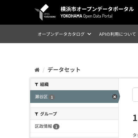
ス
キ
ッ
プ
し
て
オープンデータカタログ
APIの利用について
内
容
へ
データセット
組織
瀬谷区
1
グループ
区政情報
1
タ