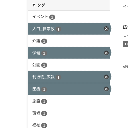
タグ
イ
イベント
1
広
人口_世帯数
1
こ
介護
1
T
保健
1
公園
1
A
刊行物_広報
1
医療
1
施設
1
環境
1
福祉
1