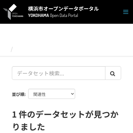
ス
キ
ッ
プ
し
て
内
容
データセット
へ
並び順
1 件のデータセットが見つか
りました