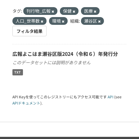
タグ:
刊行物_広報
保健
医療
人口_世帯数
環境
組織:
瀬谷区
フィルタ結果
広報よこはま瀬谷区版2024（令和６）年発行分
このデータセットには説明がありません
TXT
API Keyを使ってこのレジストリーにもアクセス可能です
API
(see
APIドキュメント
).