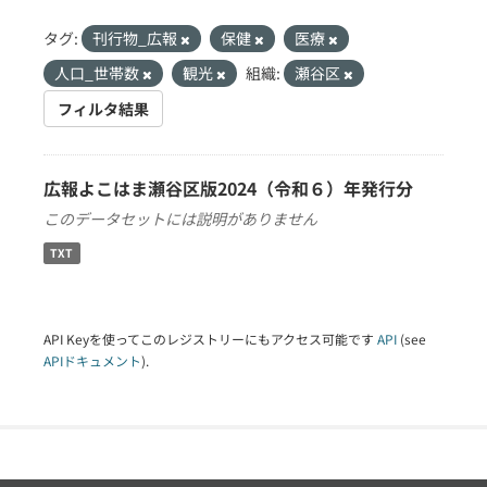
タグ:
刊行物_広報
保健
医療
人口_世帯数
観光
組織:
瀬谷区
フィルタ結果
広報よこはま瀬谷区版2024（令和６）年発行分
このデータセットには説明がありません
TXT
API Keyを使ってこのレジストリーにもアクセス可能です
API
(see
APIドキュメント
).