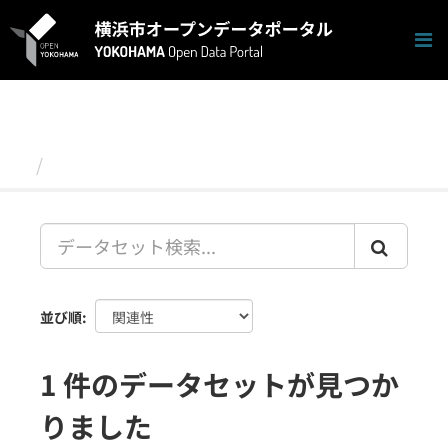
ス
キ
ッ
プ
し
て
内
容
データセット
へ
並び順
1 件のデータセットが見つか
りました