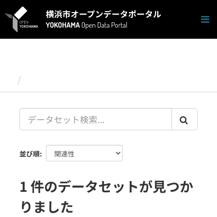
ス
キ
ッ
プ
し
て
内
容
データセット
へ
並び順
1 件のデータセットが見つか
りました