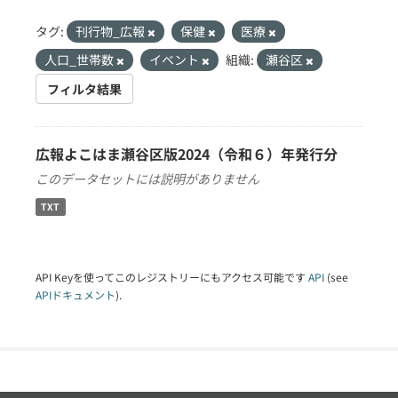
タグ:
刊行物_広報
保健
医療
人口_世帯数
イベント
組織:
瀬谷区
フィルタ結果
広報よこはま瀬谷区版2024（令和６）年発行分
このデータセットには説明がありません
TXT
API Keyを使ってこのレジストリーにもアクセス可能です
API
(see
APIドキュメント
).