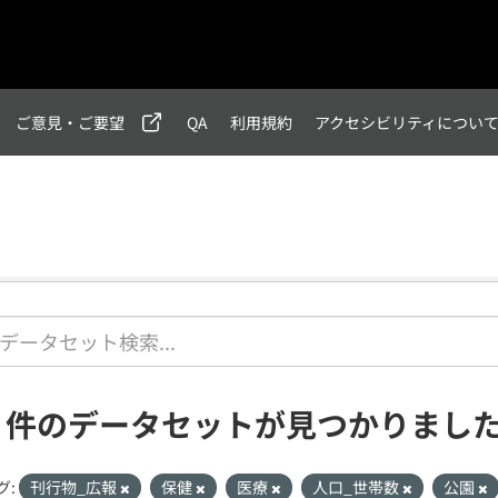
ご意見・ご要望
QA
利用規約
アクセシビリティについ
1 件のデータセットが見つかりまし
グ:
刊行物_広報
保健
医療
人口_世帯数
公園