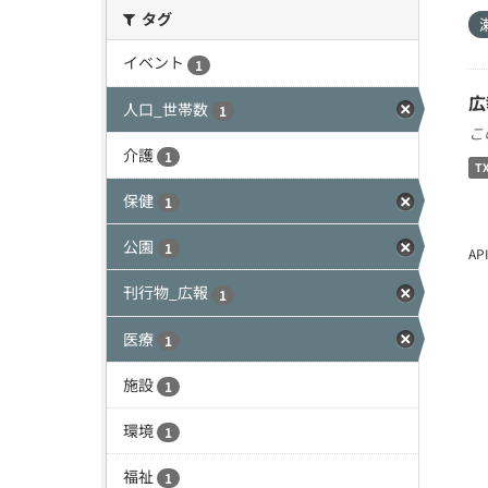
タグ
イベント
1
広
人口_世帯数
1
こ
介護
1
T
保健
1
公園
1
A
刊行物_広報
1
医療
1
施設
1
環境
1
福祉
1