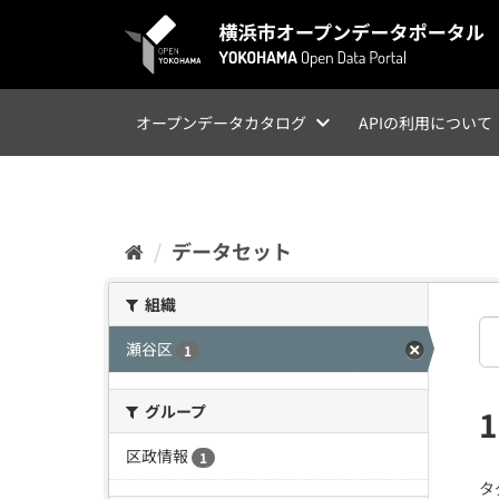
ス
キ
ッ
プ
し
て
オープンデータカタログ
APIの利用について
内
容
へ
データセット
組織
瀬谷区
1
グループ
区政情報
1
タ