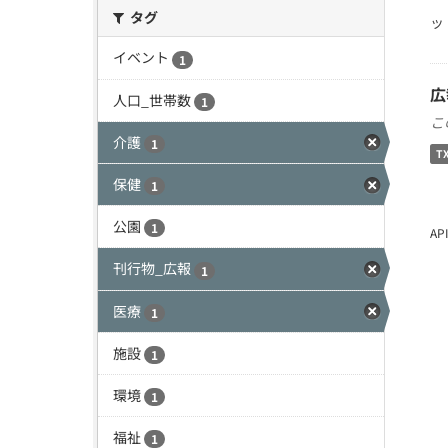
タグ
ッ
イベント
1
広
人口_世帯数
1
こ
介護
1
T
保健
1
公園
1
A
刊行物_広報
1
医療
1
施設
1
環境
1
福祉
1