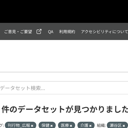
ご意見・ご要望
QA
利用規約
アクセシビリティについ
1 件のデータセットが見つかりまし
グ:
刊行物_広報
保健
医療
介護
組織:
瀬谷区