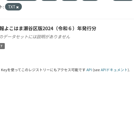
ト:
TXT
報よこはま瀬谷区版2024（令和６）年発行分
のデータセットには説明がありません
XT
PI Keyを使ってこのレジストリーにもアクセス可能です
API
(see
APIドキュメント
).