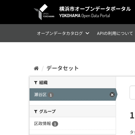
ス
キ
ッ
プ
し
て
オープンデータカタログ
APIの利用について
内
容
へ
データセット
組織
瀬谷区
1
グループ
区政情報
1
タ