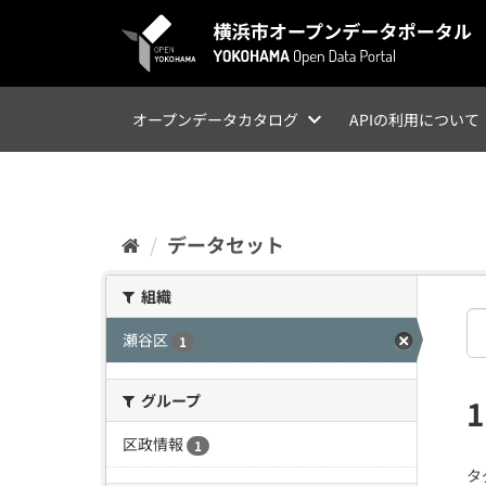
ス
キ
ッ
プ
し
て
オープンデータカタログ
APIの利用について
内
容
へ
データセット
組織
瀬谷区
1
グループ
区政情報
1
タ