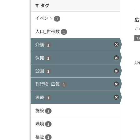
タグ
イベント
広
1
こ
人口_世帯数
1
T
介護
1
保健
1
A
公園
1
刊行物_広報
1
医療
1
施設
1
環境
1
福祉
1