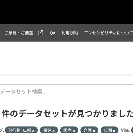
ご意見・ご要望
QA
利用規約
アクセシビリティについ
1 件のデータセットが見つかりまし
グ:
刊行物_広報
保健
医療
介護
公園
組織: