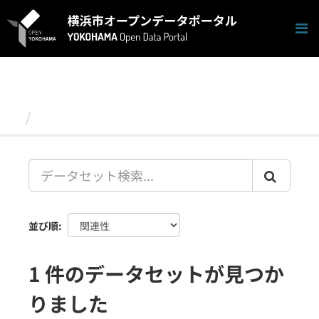
ス
キ
ッ
プ
し
て
内
容
データセット
へ
並び順
1 件のデータセットが見つか
りました