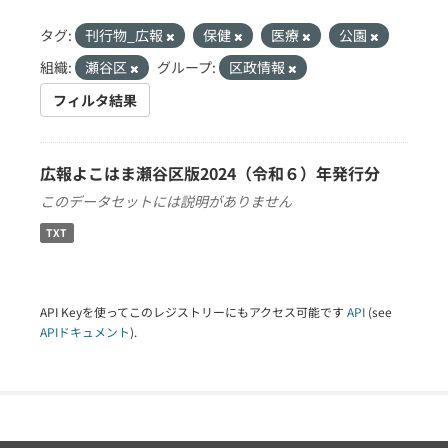
タグ:
刊行物_広報
保健
医療
公園
組織:
瀬谷区
グループ:
区政情報
フィルタ結果
広報よこはま瀬谷区版2024（令和６）年発行分
このデータセットには説明がありません
TXT
API Keyを使ってこのレジストリーにもアクセス可能です
API
(see
APIドキュメント
).