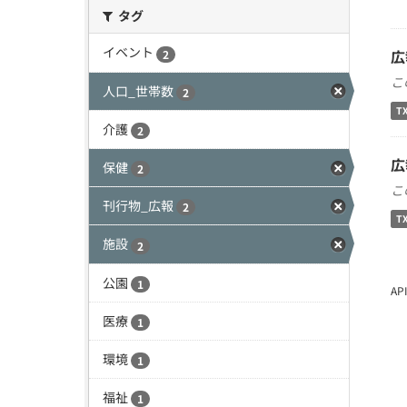
タグ
イベント
広
2
こ
人口_世帯数
2
T
介護
2
広
保健
2
こ
刊行物_広報
2
T
施設
2
公園
1
A
医療
1
環境
1
福祉
1