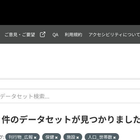
ご意見・ご要望
QA
利用規約
アクセシビリティについ
2 件のデータセットが見つかりまし
グ:
刊行物_広報
保健
施設
人口_世帯数