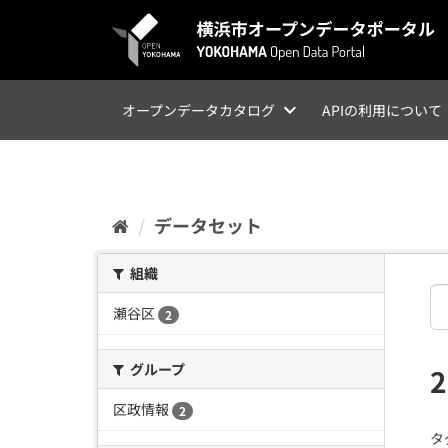
ス
キ
ッ
プ
し
て
オープンデータカタログ
APIの利用について
内
容
へ
データセット
組織
瀬谷区
2
グループ
区政情報
2
タ