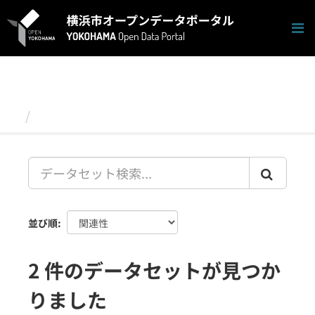
ス
キ
ッ
プ
し
て
内
容
データセット
へ
並び順
2 件のデータセットが見つか
りました