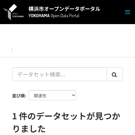
ス
キ
ッ
プ
し
て
内
容
データセット
へ
並び順
1 件のデータセットが見つか
りました