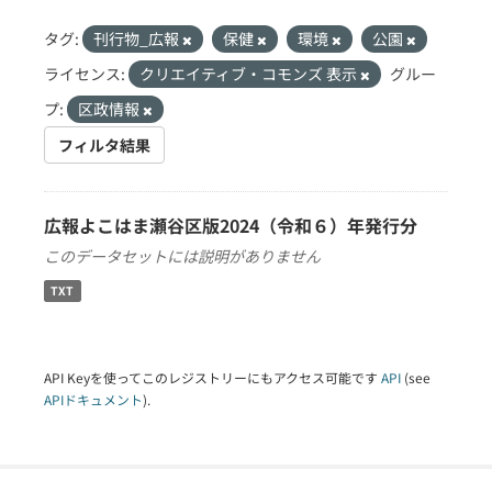
タグ:
刊行物_広報
保健
環境
公園
ライセンス:
クリエイティブ・コモンズ 表示
グルー
プ:
区政情報
フィルタ結果
広報よこはま瀬谷区版2024（令和６）年発行分
このデータセットには説明がありません
TXT
API Keyを使ってこのレジストリーにもアクセス可能です
API
(see
APIドキュメント
).