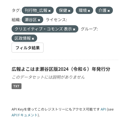
タグ:
刊行物_広報
保健
環境
介護
組織:
瀬谷区
ライセンス:
クリエイティブ・コモンズ 表示
グループ:
区政情報
フィルタ結果
広報よこはま瀬谷区版2024（令和６）年発行分
このデータセットには説明がありません
TXT
API Keyを使ってこのレジストリーにもアクセス可能です
API
(see
APIドキュメント
).