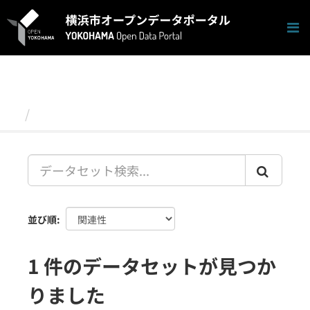
ス
キ
ッ
プ
し
て
内
容
データセット
へ
並び順
1 件のデータセットが見つか
りました