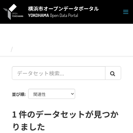
ス
キ
ッ
プ
し
て
内
容
データセット
へ
並び順
1 件のデータセットが見つか
りました