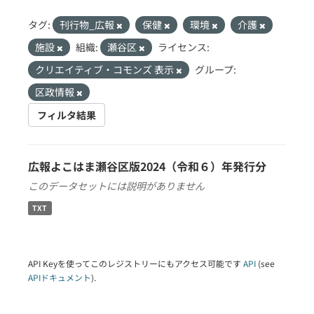
タグ:
刊行物_広報
保健
環境
介護
施設
組織:
瀬谷区
ライセンス:
クリエイティブ・コモンズ 表示
グループ:
区政情報
フィルタ結果
広報よこはま瀬谷区版2024（令和６）年発行分
このデータセットには説明がありません
TXT
API Keyを使ってこのレジストリーにもアクセス可能です
API
(see
APIドキュメント
).