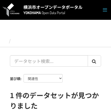
ス
キ
ッ
プ
し
て
内
容
データセット
へ
並び順
1 件のデータセットが見つか
りました