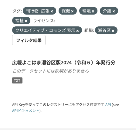
タグ:
刊行物_広報
保健
環境
介護
福祉
ライセンス:
クリエイティブ・コモンズ 表示
組織:
瀬谷区
フィルタ結果
広報よこはま瀬谷区版2024（令和６）年発行分
このデータセットには説明がありません
TXT
API Keyを使ってこのレジストリーにもアクセス可能です
API
(see
APIドキュメント
).